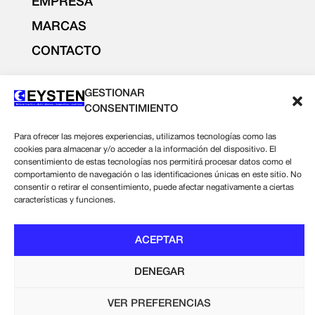
EMPRESA
MARCAS
CONTACTO
PRODUCTOS
GESTIONAR
ILUMINACIÓN Y ELECTRICIDAD
CONSENTIMIENTO
ELECTRÓNICA
Para ofrecer las mejores experiencias, utilizamos tecnologías como las
SUMINISTROS INDUSTRIALES
cookies para almacenar y/o acceder a la información del dispositivo. El
consentimiento de estas tecnologías nos permitirá procesar datos como el
comportamiento de navegación o las identificaciones únicas en este sitio. No
Nota legal
consentir o retirar el consentimiento, puede afectar negativamente a ciertas
características y funciones.
Política de privacidad
Política de cookies
ACEPTAR
DENEGAR
VER PREFERENCIAS
Copyright © 2026 EYSTEN S.L.