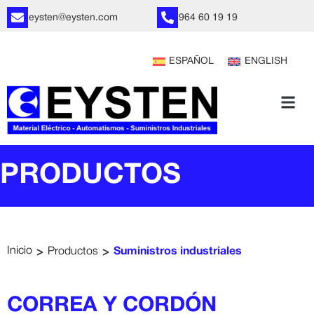
eysten@eysten.com
964 60 19 19
ESPAÑOL
ENGLISH
PRODUCTOS
>
>
Inicio
Productos
Suministros industriales
CORREA Y CORDÓN